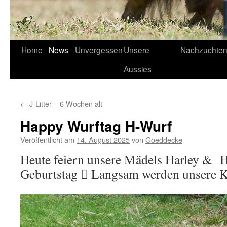
Home
News
Unvergessen
Unsere
Nachzuchte
Aussies
←
J-Litter – 6 Wochen alt
Happy Wurftag H-Wurf
Veröffentlicht am
14. August 2025
von
Goeddecke
Heute feiern unsere Mädels Harley & H
Geburtstag  Langsam werden unsere K