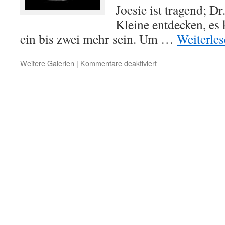
Joesie ist tragend; Dr
Kleine entdecken, es
ein bis zwei mehr sein. Um …
Weiterle
für
Weitere Galerien
|
Kommentare deaktiviert
24.
Februar:
Joesie
ist
trächtig!!