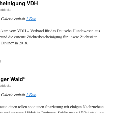
cheinigung VDH
Wild
Divine
eddecke
´s
Cate
 Galerie enthält
1 Foto
.
veröffentlicht
e kam vom VDH – Verband für das Deutsche Hundewesen aus
und die erneute Züchterbescheinigung für unsere Zuchtstätte
 Divine“ in 2018.
für
t
18.01.18:
Züchterbescheinigung
VDH
nger Wald“
eddecke
 Galerie enthält
1 Foto
.
atten einen tollen spontanen Spazierung mit einigen Nachzuchten
ns und unseren Mädels in Ratingen. Schön war´s ! Wiederholung