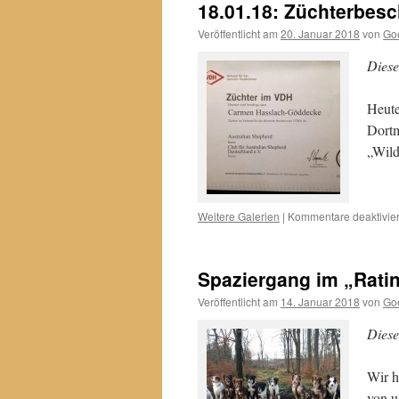
18.01.18: Züchterbes
Veröffentlicht am
20. Januar 2018
von
Go
Diese
Heut
Dortm
„Wild
Weitere Galerien
|
Kommentare deaktivier
Spaziergang im „Rati
Veröffentlicht am
14. Januar 2018
von
Go
Diese
Wir h
von u