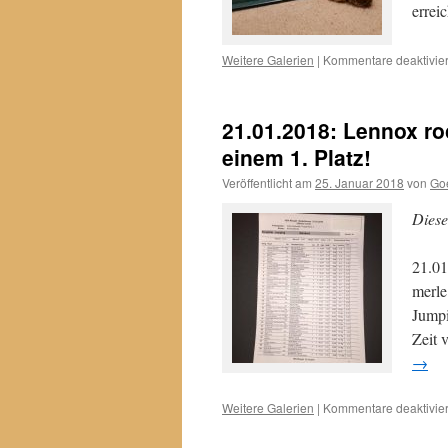
errei
Weitere Galerien
|
Kommentare deaktivier
21.01.2018: Lennox ro
einem 1. Platz!
Veröffentlicht am
25. Januar 2018
von
Go
Diese
21.01
merle
Jumpi
Zeit 
→
Weitere Galerien
|
Kommentare deaktivier