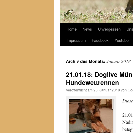
Home
News
Unvergessen
Uns
Impressum
Facebook
Youtube
Januar 2018
Archiv des Monats:
21.01.18: Doglive Müns
Hundewettrennen
Veröffentlicht am
25. Januar 2018
von
Go
Diese
21.01
Nadin
beleg