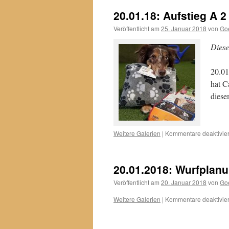
20.01.18: Aufstieg A 2
Veröffentlicht am
25. Januar 2018
von
Go
Diese
20.0
hat C
dies
Weitere Galerien
|
Kommentare deaktivier
20.01.2018: Wurfplanun
Veröffentlicht am
20. Januar 2018
von
Go
Weitere Galerien
|
Kommentare deaktivier