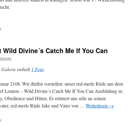
scht.
für
t
Spaziergang
im
„Ratinger
t Wild Divine´s Catch Me If You Can
Wald“
ddecke
 Galerie enthält
1 Foto
.
anuar 2108: Wir dürfen vorstellen: unser red-merle Rüde aus dem
f Lennox – Wild Divine´s Catch Me If You Can Ausbildung in:
ty, Obedience und Hüten. Er erinnert uns sehr an seinen
ater, red-merle Rüde Jake und Vater von …
Weiterlesen
→
für
t
1.
Januar