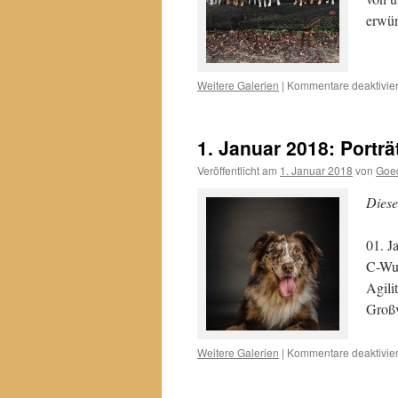
erwün
Weitere Galerien
|
Kommentare deaktivier
1. Januar 2018: Porträ
Veröffentlicht am
1. Januar 2018
von
Goe
Diese
01. J
C-Wur
Agili
Großv
Weitere Galerien
|
Kommentare deaktivier