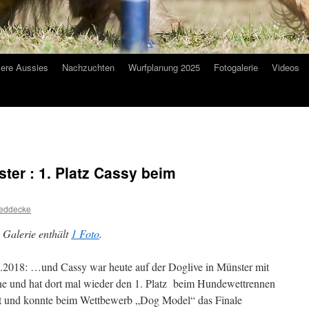
ere Aussies
Nachzuchten
Wurfplanung 2025
Fotogalerie
Videos
ter : 1. Platz Cassy beim
eddecke
 Galerie enthält
1 Foto
.
.2018: …und Cassy war heute auf der Doglive in Münster mit
e und hat dort mal wieder den 1. Platz beim Hundewettrennen
t und konnte beim Wettbewerb „Dog Model“ das Finale