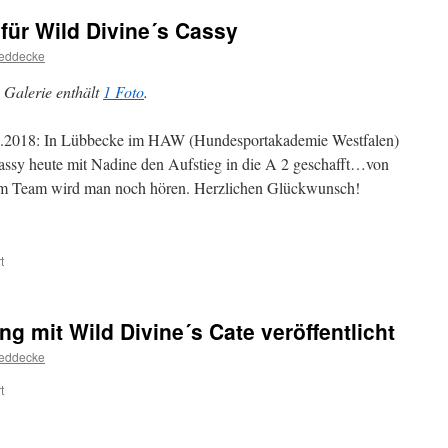
rockt
 für Wild Divine´s Cassy
heute
das
eddecke
Jumping
in
 Galerie enthält
1 Foto
.
Rheydt
mit
1.2018: In Lübbecke im HAW (Hundesportakademie Westfalen)
einem
1.
assy heute mit Nadine den Aufstieg in die A 2 geschafft…von
Platz!
em Team wird man noch hören. Herzlichen Glückwunsch!
für
t
20.01.18:
Aufstieg
A
g mit Wild Divine´s Cate veröffentlicht
2
für
eddecke
Wild
Divine
für
t
´s
20.01.2018:
Cassy
Wurfplanung
mit