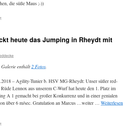
chen, die süße Maus ;-))
für
t
21.01.18:
Doglive
Münster
ckt heute das Jumping in Rheydt mit
:
1.
Platz
eddecke
Cassy
beim
 Galerie enthält
2 Fotos
.
Hundewettrennen
.2018 – Agility-Tunier b. HSV MG-Rheydt: Unser süßer red-
 Rüde Lennox aus unserem C-Wurf hat heute den 1. Platz im
ng A 1 gemacht bei großer Konkurrenz und in einer genialen
von über 6 m/sec. Gratulation an Marcus …weiter …
Weiterlesen
für
t
21.01.2018:
Lennox