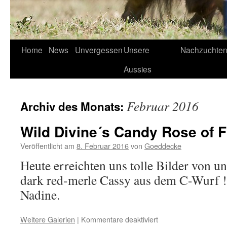
Home
News
Unvergessen
Unsere
Nachzuchte
Aussies
Februar 2016
Archiv des Monats:
Wild Divine´s Candy Rose of F
Veröffentlicht am
8. Februar 2016
von
Goeddecke
Heute erreichten uns tolle Bilder von 
dark red-merle Cassy aus dem C-Wurf ! 
Nadine.
für
Weitere Galerien
|
Kommentare deaktiviert