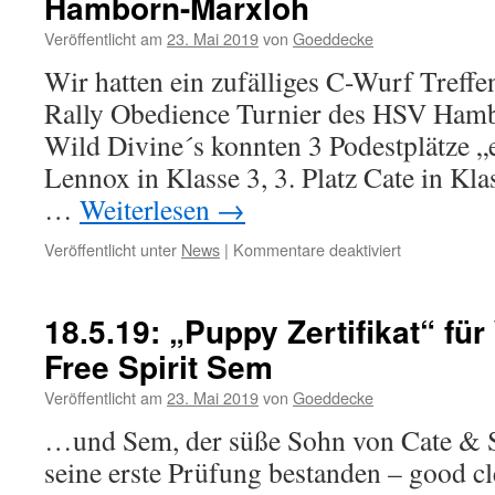
Hamborn-Marxloh
bei
Veröffentlicht am
23. Mai 2019
von
Goeddecke
ihrem
1.
Wir hatten ein zufälliges C-Wurf Treffe
Start
Rally Obedience Turnier des HSV Ham
in
RO
Wild Divine´s konnten 3 Podestplätze „e
nach
Lennox in Klasse 3, 3. Platz Cate in Kla
langer
Turnier-
…
Weiterlesen
→
und
Welpenpaus
für
Veröffentlicht unter
News
|
Kommentare deaktiviert
19.5.19:
C-
Wurf
18.5.19: „Puppy Zertifikat“ für
-
Free Spirit Sem
erfolgreich
RO-
Veröffentlicht am
23. Mai 2019
von
Goeddecke
Turnier
in
…und Sem, der süße Sohn von Cate & 
Hamborn-
seine erste Prüfung bestanden – good c
Marxloh