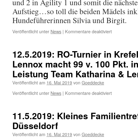
und 2 in Agility 1 und somit die nächste
Kaarst
Aufstieg…so toll die beiden Mädels inkl
Hundeführerinnen Silvia und Birgit.
für
Veröffentlicht unter
News
|
Kommentare deaktiviert
12.5.2019:
1.
+
12.5.2019: RO-Turnier in Krefe
2.
Lennox macht 99 v. 100 Pkt. in
Platz
Agility
Leistung Team Katharina & Le
Turnier
in
Veröffentlicht am
16. Mai 2019
von
Goeddecke
MG-
Bökelberg
für
Veröffentlicht unter
News
|
Kommentare deaktiviert
–
12.5.2019:
Wild
RO-
Divine
Turnier
11.5.2019: Kleines Familientre
´s
in
Düsseldorf
Power
Krefeld-
Verberg:
Veröffentlicht am
16. Mai 2019
von
Goeddecke
Lennox