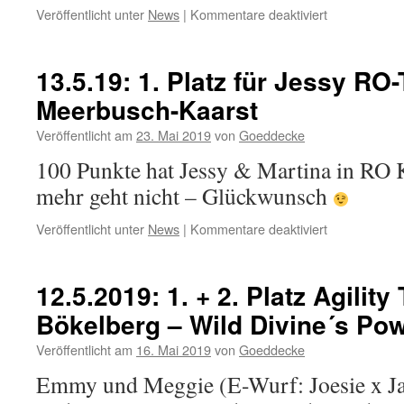
für
Veröffentlicht unter
News
|
Kommentare deaktiviert
18.5.19:
„Puppy
Zertifikat“
13.5.19: 1. Platz für Jessy RO-
für
Meerbusch-Kaarst
Wild
Divine
Veröffentlicht am
23. Mai 2019
von
Goeddecke
´s
Free
100 Punkte hat Jessy & Martina in RO K
Spirit
mehr geht nicht – Glückwunsch
Sem
für
Veröffentlicht unter
News
|
Kommentare deaktiviert
13.5.19:
1.
Platz
12.5.2019: 1. + 2. Platz Agility
für
Bökelberg – Wild Divine´s Po
Jessy
RO-
Veröffentlicht am
16. Mai 2019
von
Goeddecke
Turnier
in
Emmy und Meggie (E-Wurf: Joesie x Jak
Meerbusch-