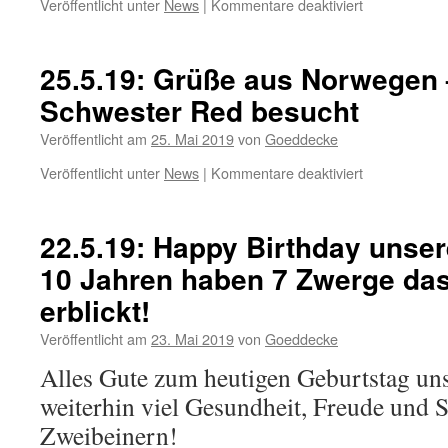
für
Veröffentlicht unter
News
|
Kommentare deaktiviert
26.05.19:
Divine
wird
25.5.19: Grüße aus Norwegen 
heute
Schwester Red besucht
13
Jahre
Veröffentlicht am
25. Mai 2019
von
Goeddecke
alt
!
für
Veröffentlicht unter
News
|
Kommentare deaktiviert
Happy
25.5.19:
Birthday
Grüße
aus
22.5.19: Happy Birthday unse
Norwegen
10 Jahren haben 7 Zwerge das
–
Kobe
erblickt!
hat
seine
Veröffentlicht am
23. Mai 2019
von
Goeddecke
Schwester
Alles Gute zum heutigen Geburtstag u
Red
besucht
weiterhin viel Gesundheit, Freude und 
Zweibeinern!