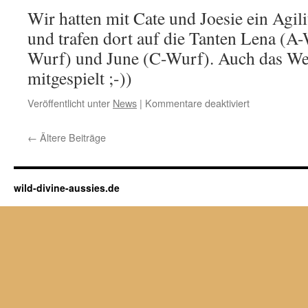
macht
Wir hatten mit Cate und Joesie ein Agil
99
und trafen dort auf die Tanten Lena (A
v.
100
Wurf) und June (C-Wurf). Auch das Wet
Pkt.
mitgespielt ;-))
in
der
für
Veröffentlicht unter
News
|
Kommentare deaktiviert
RO-
11.5.2019:
3
Kleines
–
←
Ältere Beiträge
Familientreff
tolle
b.
Leistung
PSV
Team
Düsseldorf
Katharina
wild-divine-aussies.de
&
Lennox!!