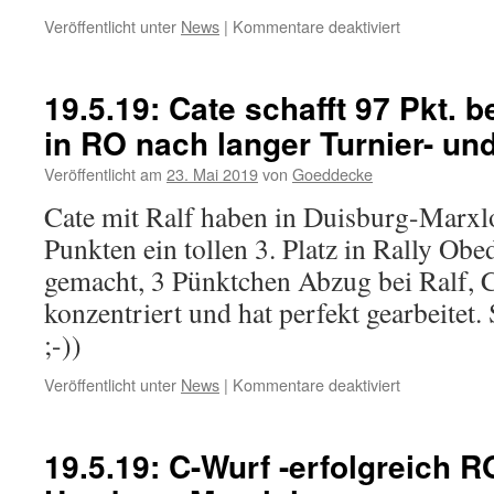
für
Veröffentlicht unter
News
|
Kommentare deaktiviert
22.5.19:
Happy
Birthday
19.5.19: Cate schafft 97 Pkt. b
unserem
in RO nach langer Turnier- u
A-
Wurf
Veröffentlicht am
23. Mai 2019
von
Goeddecke
–
vor
Cate mit Ralf haben in Duisburg-Marxl
10
Punkten ein tollen 3. Platz in Rally Obe
Jahren
haben
gemacht, 3 Pünktchen Abzug bei Ralf, C
7
konzentriert und hat perfekt gearbeitet
Zwerge
das
;-))
Licht
der
für
Veröffentlicht unter
News
|
Kommentare deaktiviert
Welt
19.5.19:
erblickt!
Cate
schafft
19.5.19: C-Wurf -erfolgreich R
97
Pkt.