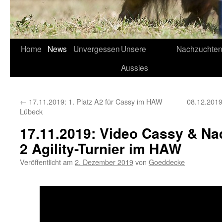
Home
News
Unvergessen
Unsere
Nachzuchte
Aussies
←
17.11.2019: 1. Platz A2 für Cassy im HAW
08.12.2019
Lübeck
17.11.2019: Video Cassy & Nad
2 Agility-Turnier im HAW
Veröffentlicht am
2. Dezember 2019
von
Goeddecke