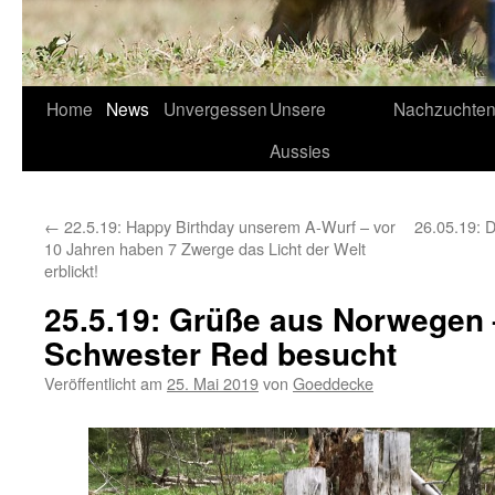
Home
News
Unvergessen
Unsere
Nachzuchte
Aussies
←
22.5.19: Happy Birthday unserem A-Wurf – vor
26.05.19: D
10 Jahren haben 7 Zwerge das Licht der Welt
erblickt!
25.5.19: Grüße aus Norwegen 
Schwester Red besucht
Veröffentlicht am
25. Mai 2019
von
Goeddecke