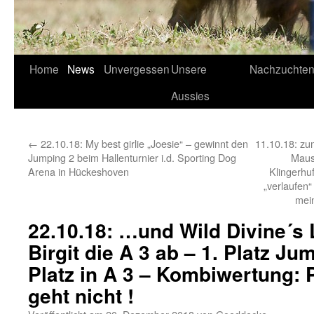
Home
News
Unvergessen
Unsere
Nachzuchte
Aussies
←
22.10.18: My best girlie „Joesie“ – gewinnt den
11.10.18: zu
Jumping 2 beim Hallenturnier i.d. Sporting Dog
Maus
Arena in Hückeshoven
Klingerhuf
„verlaufen“ 
mei
22.10.18: …und Wild Divine´s 
Birgit die A 3 ab – 1. Platz Ju
Platz in A 3 – Kombiwertung: P
geht nicht !