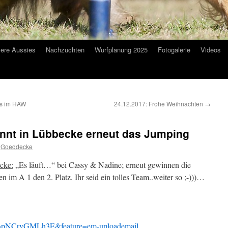
ere Aussies
Nachzuchten
Wurfplanung 2025
Fotogalerie
Videos
gs im HAW
24.12.2017: Frohe Weihnachten
→
innt in Lübbecke erneut das Jumping
Goeddecke
ecke:
„Es läuft…“ bei Cassy & Nadine; erneut gewinnen die
 im A 1 den 2. Platz. Ihr seid ein tolles Team..weiter so ;-)))…
?v=pNCrvGMLh3E&feature=em-uploademail