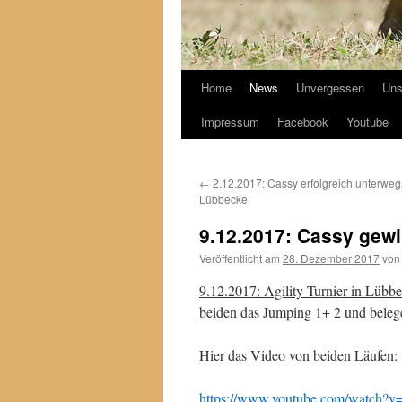
Home
News
Unvergessen
Uns
Impressum
Facebook
Youtube
←
2.12.2017: Cassy erfolgreich unterwe
Lübbecke
9.12.2017: Cassy gew
Veröffentlicht am
28. Dezember 2017
von
9.12.2017: Agility-Turnier in Lübb
beiden das Jumping 1+ 2 und belegen
Hier das Video von beiden Läufen:
https://www.youtube.com/watch