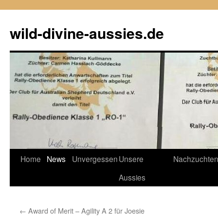
Zum
Inhalt
wild-divine-aussies.de
springen
Home
News
Unvergessen
Unsere
Nachzuchte
Aussies
←
Award of Merit – Agility A 2 für Joesie