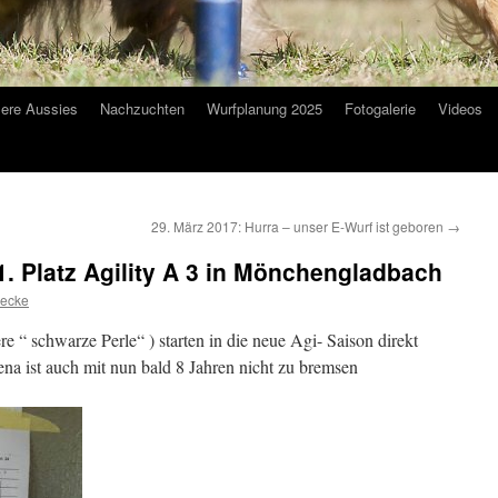
ere Aussies
Nachzuchten
Wurfplanung 2025
Fotogalerie
Videos
29. März 2017: Hurra – unser E-Wurf ist geboren
→
1. Platz Agility A 3 in Mönchengladbach
ecke
e “ schwarze Perle“ ) starten in die neue Agi- Saison direkt
na ist auch mit nun bald 8 Jahren nicht zu bremsen