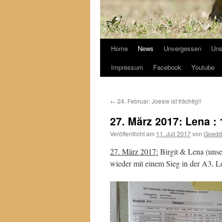
Home
News
Unvergessen
Uns
Impressum
Facebook
Youtube
←
24. Februar: Joesie ist trächtig!!
27. März 2017: Lena : 
Veröffentlicht am
11. Juli 2017
von
Goedd
27. März 2017:
Birgit & Lena (unser
wieder mit einem Sieg in der A3, Le