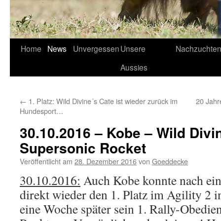
Home
News
Unvergessen
Unsere
Nachzuchte
Aussies
←
1. Platz: Wild Divine´s Cate ist wieder zurück im
20 Jahr
Hundesport…
30.10.2016 – Kobe – Wild Divi
Supersonic Rocket
Veröffentlicht am
28. Dezember 2016
von
Goeddecke
30.10.2016:
Auch Kobe konnte nach eini
direkt wieder den 1. Platz im Agility 2 
eine Woche später sein 1. Rally-Obedie