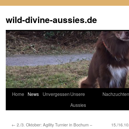
Zum
Inhalt
wild-divine-aussies.de
springen
Home
News
Unvergessen
Unsere
Nachzuchte
Aussies
←
2./3. Oktober: Agility Turnier in Bochum –
15./16.1