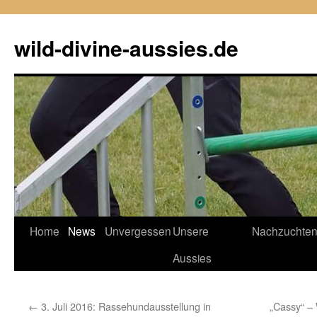
Zum
Inhalt
wild-divine-aussies.de
springen
Home
News
Unvergessen
Unsere
Nachzuchte
Aussies
←
3. Juli 2016: Rassehundausstellung in
„Cassy“ – 