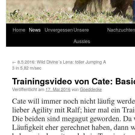
Home
News
Unvergessen
Unsere
Nachzuchte
Aussies
←
8.5.2016: Wild Divine´s Lena: toller Jumping A
3 in 5,82 m/sec
Trainingsvideo von Cate: Basi
Veröffentlicht am
17. Mai 2016
von
Goeddecke
Cate will immer noch nicht läufig werd
lieber Agility mit Ralf; hier mal ein Tr
Die beiden sind megagut geworden. Da 
Läufigkeit eher gerechnet haben, dann wä